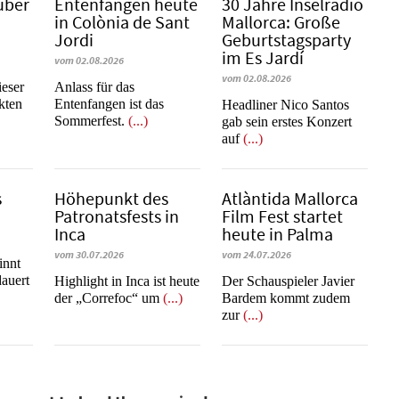
über
Entenfangen heute
30 Jahre Inselradio
in Colònia de Sant
Mallorca: Große
Jordi
Geburtstagsparty
im Es Jardí
vom 02.08.2026
vom 02.08.2026
ieser
Anlass für das
kten
Entenfangen ist das
Headliner Nico Santos
Sommerfest.
(...)
gab sein erstes Konzert
auf
(...)
s
Höhepunkt des
Atlàntida Mallorca
Patronatsfests in
Film Fest startet
Inca
heute in Palma
vom 30.07.2026
vom 24.07.2026
innt
auert
Highlight in Inca ist heute
Der Schauspieler Javier
der „Correfoc“ um
(...)
Bardem kommt zudem
zur
(...)