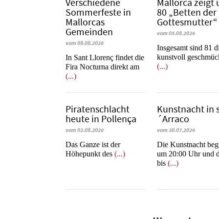
Verschiedene
Mallorca zeigt 
Sommerfeste in
80 „Betten der
Mallorcas
Gottesmutter“
Gemeinden
vom 05.08.2026
vom 08.08.2026
Insgesamt sind 81 d
kunstvoll geschmüc
In Sant Llorenç findet die
(...)
Fira Nocturna direkt am
(...)
Piratenschlacht
Kunstnacht in 
heute in Po­llen­ça
´Arraco
vom 02.08.2026
vom 30.07.2026
​​​​​​​Das Ganze ist der
Die Kunstnacht beg
Höhepunkt des
(...)
um 20:00 Uhr und d
bis
(...)