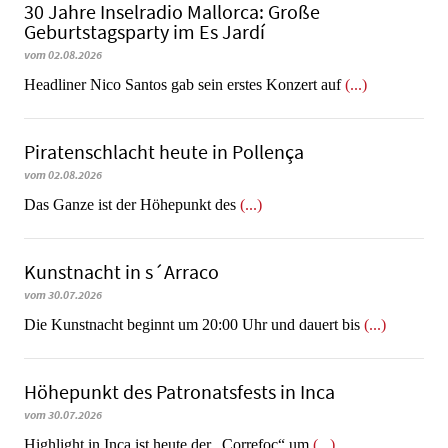
30 Jahre Inselradio Mallorca: Große
Geburtstagsparty im Es Jardí
vom 02.08.2026
Headliner Nico Santos gab sein erstes Konzert auf
(...)
Piratenschlacht heute in Po­llen­ça
vom 02.08.2026
​​​​​​​Das Ganze ist der Höhepunkt des
(...)
Kunstnacht in s´Arraco
vom 30.07.2026
Die Kunstnacht beginnt um 20:00 Uhr und dauert bis
(...)
Höhepunkt des Patronatsfests in Inca
vom 30.07.2026
Highlight in Inca ist heute der „Correfoc“ um
(...)