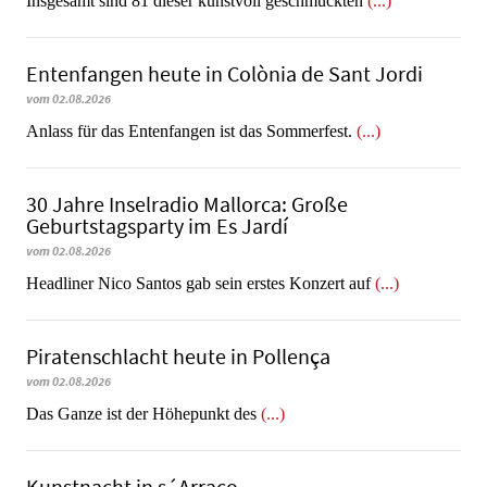
Insgesamt sind 81 dieser kunstvoll geschmückten
(...)
Entenfangen heute in Colònia de Sant Jordi
vom 02.08.2026
Anlass für das Entenfangen ist das Sommerfest.
(...)
30 Jahre Inselradio Mallorca: Große
Geburtstagsparty im Es Jardí
vom 02.08.2026
Headliner Nico Santos gab sein erstes Konzert auf
(...)
Piratenschlacht heute in Po­llen­ça
vom 02.08.2026
​​​​​​​Das Ganze ist der Höhepunkt des
(...)