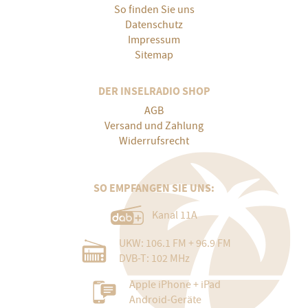
So finden Sie uns
Datenschutz
Impressum
Sitemap
DER INSELRADIO SHOP
AGB
Versand und Zahlung
Widerrufsrecht
SO EMPFANGEN SIE UNS:
Kanal 11A
UKW: 106.1 FM + 96.9 FM
DVB-T: 102 MHz
Apple iPhone + iPad
Android-Geräte