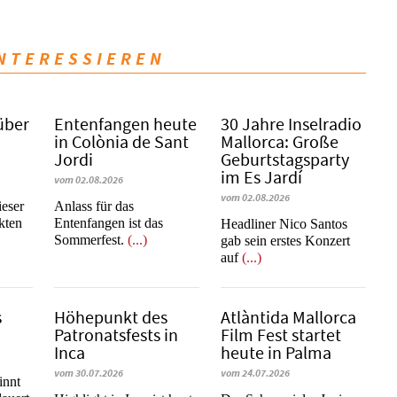
INTERESSIEREN
über
Entenfangen heute
30 Jahre Inselradio
in Colònia de Sant
Mallorca: Große
Jordi
Geburtstagsparty
im Es Jardí
vom 02.08.2026
vom 02.08.2026
ieser
Anlass für das
kten
Entenfangen ist das
Headliner Nico Santos
Sommerfest.
(...)
gab sein erstes Konzert
auf
(...)
s
Höhepunkt des
Atlàntida Mallorca
Patronatsfests in
Film Fest startet
Inca
heute in Palma
vom 30.07.2026
vom 24.07.2026
innt