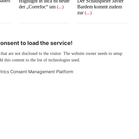
auert
Highlight in Inca ist heute
Der Schauspieler Javier
der „Correfoc“ um
(...)
Bardem kommt zudem
zur
(...)
nsent to load the service!
 that are not disclosed to the visitor. The website owner needs to setup
d this content to the list of technologies used.
trics Consent Management Platform