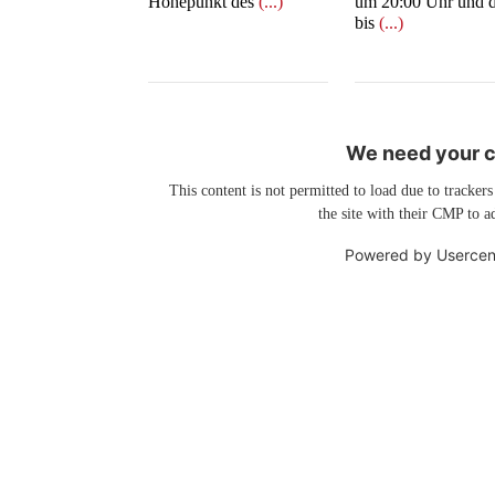
Höhepunkt des
(...)
um 20:00 Uhr und d
bis
(...)
We need your co
This content is not permitted to load due to trackers
the site with their CMP to ad
Powered by
Usercen