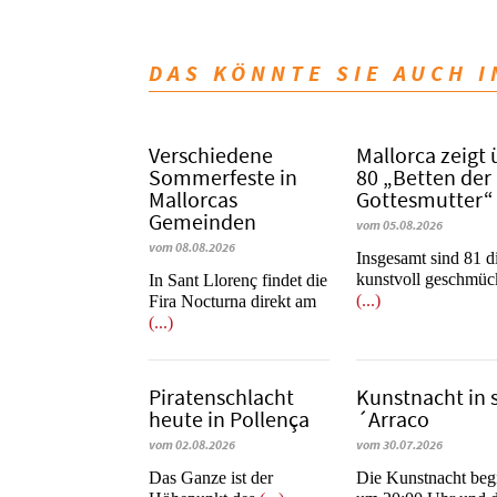
DAS KÖNNTE SIE AUCH 
Verschiedene
Mallorca zeigt 
Sommerfeste in
80 „Betten der
Mallorcas
Gottesmutter“
Gemeinden
vom 05.08.2026
vom 08.08.2026
Insgesamt sind 81 d
kunstvoll geschmüc
In Sant Llorenç findet die
(...)
Fira Nocturna direkt am
(...)
Piratenschlacht
Kunstnacht in 
heute in Po­llen­ça
´Arraco
vom 02.08.2026
vom 30.07.2026
​​​​​​​Das Ganze ist der
Die Kunstnacht beg