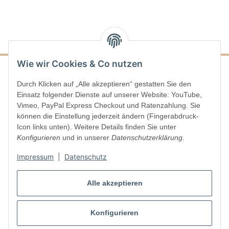
Wie wir Cookies & Co nutzen
Durch Klicken auf „Alle akzeptieren“ gestatten Sie den
Informationen
Einsatz folgender Dienste auf unserer Website: YouTube,
Vimeo, PayPal Express Checkout und Ratenzahlung. Sie
Gesetzliche Informationen
können die Einstellung jederzeit ändern (Fingerabdruck-
Icon links unten). Weitere Details finden Sie unter
Konfigurieren
und in unserer
Datenschutzerklärung
.
Impressum
|
Datenschutz
Vertrag widerrufen
Alle akzeptieren
Konfigurieren
* Alle Preise inkl. gesetzlicher USt., zzgl.
Versand