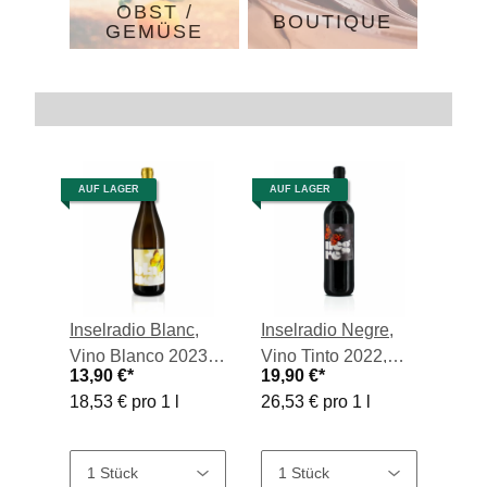
OBST /
BOUTIQUE
GEMÜSE
Trennlinie
AUF LAGER
AUF LAGER
Inselradio Blanc,
Inselradio Negre,
Vino Blanco 2023,
Vino Tinto 2022,
13,90 €
*
19,90 €
*
0,75-l-Flasche
0,75-l-Flasche
18,53 € pro 1 l
26,53 € pro 1 l