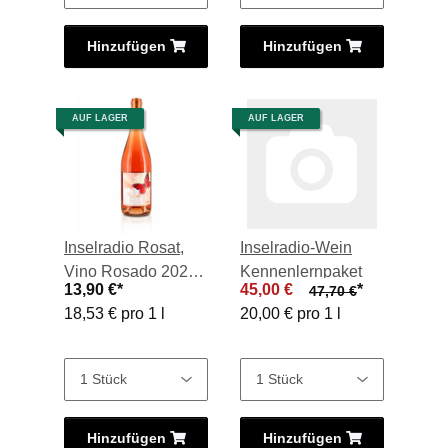
Hinzufügen
Hinzufügen
AUF LAGER
AUF LAGER
Inselradio Rosat,
Inselradio-Wein
Vino Rosado 2023,
Kennenlernpaket
13,90 €
*
45,00 €
*
47,70 €
0,75-l-Flasche
18,53 € pro 1 l
20,00 € pro 1 l
Hinzufügen
Hinzufügen