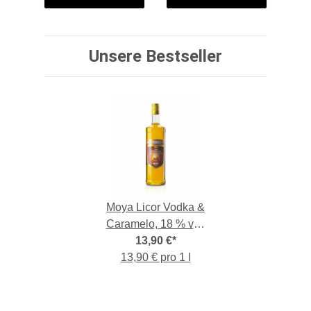
Unsere Bestseller
Moya Licor Vodka &
Caramelo, 18 % vol,
1,-l-Flasche
13,90 €
*
13,90 € pro 1 l