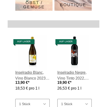
OBST /
BOUTIQUE
GEMÜSE
Trennlinie
AUF LAGER
AUF LAGER
Inselradio Blanc,
Inselradio Negre,
Vino Blanco 2023,
Vino Tinto 2022,
13,90 €
*
19,90 €
*
0,75-l-Flasche
0,75-l-Flasche
18,53 € pro 1 l
26,53 € pro 1 l