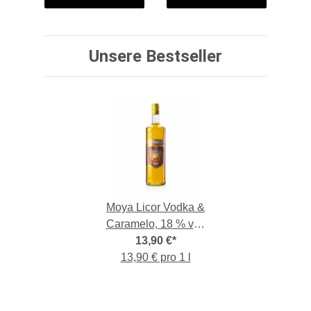
Unsere Bestseller
Moya Licor Vodka &
Caramelo, 18 % vol,
1,-l-Flasche
13,90 €
*
13,90 € pro 1 l