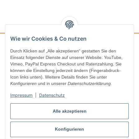
Wie wir Cookies & Co nutzen
Durch Klicken auf „Alle akzeptieren“ gestatten Sie den
Informationen
Einsatz folgender Dienste auf unserer Website: YouTube,
Vimeo, PayPal Express Checkout und Ratenzahlung. Sie
Gesetzliche Informationen
können die Einstellung jederzeit ändern (Fingerabdruck-
Icon links unten). Weitere Details finden Sie unter
Konfigurieren
und in unserer
Datenschutzerklärung
.
Impressum
|
Datenschutz
Vertrag widerrufen
Alle akzeptieren
Konfigurieren
* Alle Preise inkl. gesetzlicher USt., zzgl.
Versand