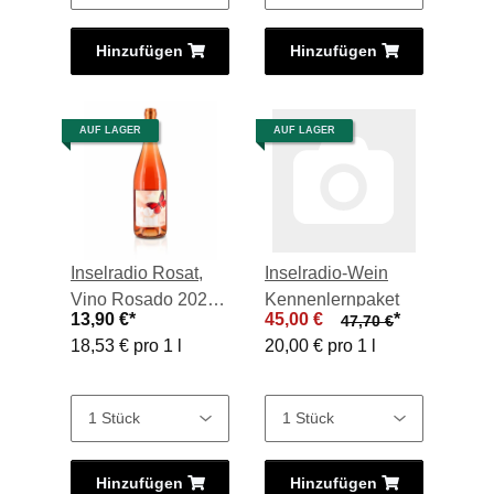
Hinzufügen
Hinzufügen
AUF LAGER
AUF LAGER
Inselradio Rosat,
Inselradio-Wein
Vino Rosado 2023,
Kennenlernpaket
13,90 €
*
45,00 €
*
47,70 €
0,75-l-Flasche
18,53 € pro 1 l
20,00 € pro 1 l
Hinzufügen
Hinzufügen