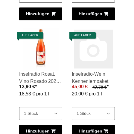
Hinzufügen
Hinzufügen
AUF LAGER
AUF LAGER
Inselradio Rosat,
Inselradio-Wein
Vino Rosado 2023,
Kennenlernpaket
13,90 €
*
45,00 €
*
47,70 €
0,75-l-Flasche
18,53 € pro 1 l
20,00 € pro 1 l
Hinzufügen
Hinzufügen