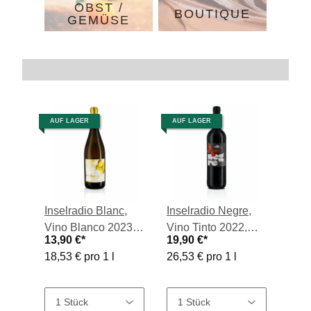
OBST /
BOUTIQUE
GEMÜSE
Trennlinie
AUF LAGER
AUF LAGER
Inselradio Blanc,
Inselradio Negre,
Vino Blanco 2023,
Vino Tinto 2022,
13,90 €
*
19,90 €
*
0,75-l-Flasche
0,75-l-Flasche
18,53 € pro 1 l
26,53 € pro 1 l