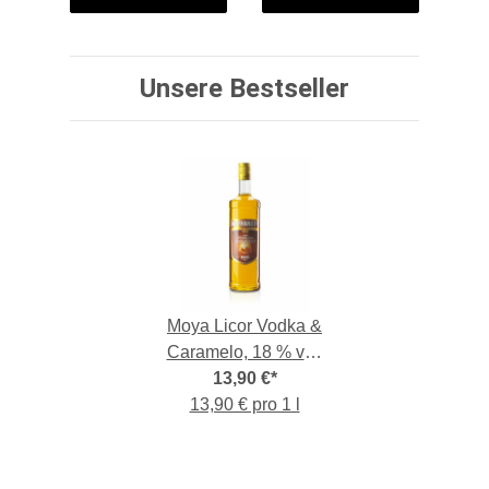
Unsere Bestseller
Moya Licor Vodka &
Caramelo, 18 % vol,
1,-l-Flasche
13,90 €
*
13,90 € pro 1 l