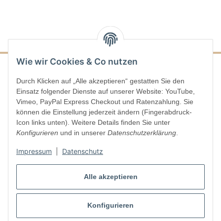
Wie wir Cookies & Co nutzen
Durch Klicken auf „Alle akzeptieren“ gestatten Sie den
Informationen
Einsatz folgender Dienste auf unserer Website: YouTube,
Vimeo, PayPal Express Checkout und Ratenzahlung. Sie
Gesetzliche Informationen
können die Einstellung jederzeit ändern (Fingerabdruck-
Icon links unten). Weitere Details finden Sie unter
Konfigurieren
und in unserer
Datenschutzerklärung
.
Impressum
|
Datenschutz
Vertrag widerrufen
Alle akzeptieren
Konfigurieren
* Alle Preise inkl. gesetzlicher USt., zzgl.
Versand