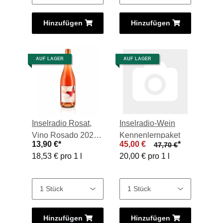
Hinzufügen
Hinzufügen
AUF LAGER
AUF LAGER
Inselradio Rosat,
Inselradio-Wein
Vino Rosado 2023,
Kennenlernpaket
13,90 €
*
45,00 €
*
47,70 €
0,75-l-Flasche
18,53 € pro 1 l
20,00 € pro 1 l
Hinzufügen
Hinzufügen