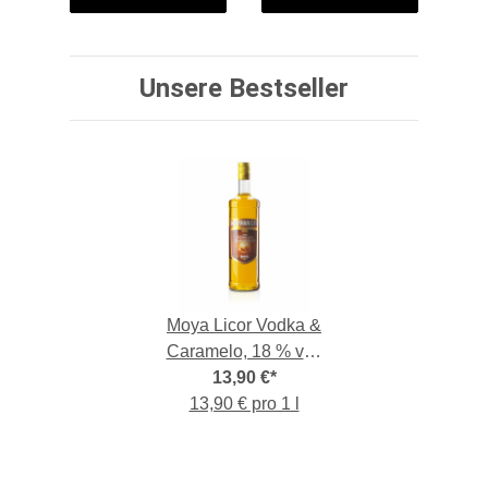
Unsere Bestseller
Moya Licor Vodka &
Caramelo, 18 % vol,
1,-l-Flasche
13,90 €
*
13,90 € pro 1 l