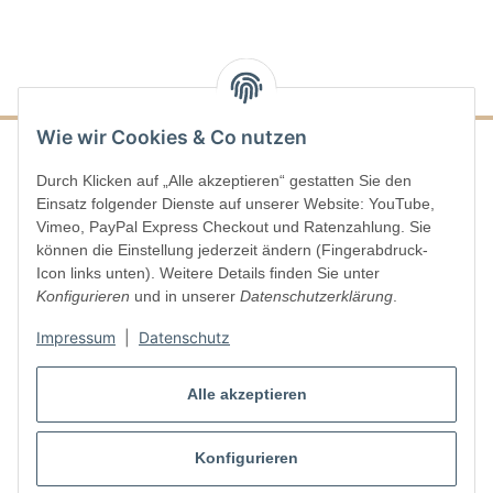
Wie wir Cookies & Co nutzen
Durch Klicken auf „Alle akzeptieren“ gestatten Sie den
Informationen
Einsatz folgender Dienste auf unserer Website: YouTube,
Vimeo, PayPal Express Checkout und Ratenzahlung. Sie
Gesetzliche Informationen
können die Einstellung jederzeit ändern (Fingerabdruck-
Icon links unten). Weitere Details finden Sie unter
Konfigurieren
und in unserer
Datenschutzerklärung
.
Impressum
|
Datenschutz
Vertrag widerrufen
Alle akzeptieren
Konfigurieren
* Alle Preise inkl. gesetzlicher USt., zzgl.
Versand