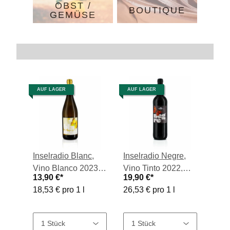
OBST /
BOUTIQUE
GEMÜSE
Trennlinie
AUF LAGER
AUF LAGER
Inselradio Blanc,
Inselradio Negre,
Vino Blanco 2023,
Vino Tinto 2022,
13,90 €
*
19,90 €
*
0,75-l-Flasche
0,75-l-Flasche
18,53 € pro 1 l
26,53 € pro 1 l