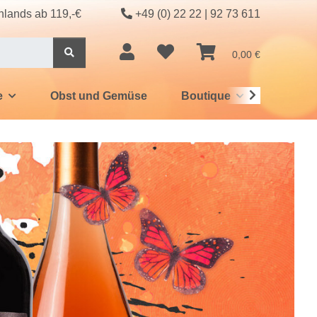
hlands ab 119,-€
+49 (0) 22 22 | 92 73 611
0,00 €
e
Obst und Gemüse
Boutique
Bücher