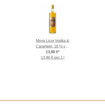
Moya Licor Vodka &
Caramelo, 18 % vol,
1,-l-Flasche
13,90 €
*
13,90 € pro 1 l